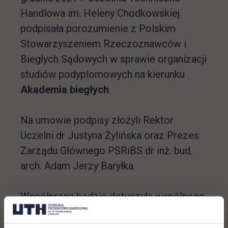
Handlowa im. Heleny Chodkowskiej
podpisała porozumienie z Polskim
Stowarzyszeniem Rzeczoznawców i
Biegłych Sądowych w sprawie organizacji
studiów podyplomowych na kierunku
Akademia biegłych
.
Na umowie podpisy złożyli Rektor
Uczelni dr Justyna Żylińska oraz Prezes
Zarządu Głównego PSRiBS dr inż. bud.
arch. Adam Jerzy Baryłka.
Współpraca będzie dotyczyła wspólnego
prowadzenia kierunku Akademia biegłych.
Kierunek znajdzie się w ofercie Uczelni