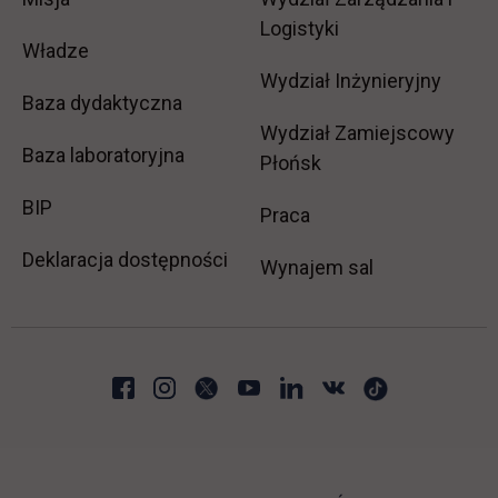
Logistyki
Władze
Wydział Inżynieryjny
Baza dydaktyczna
Wydział Zamiejscowy
Baza laboratoryjna
Płońsk
link otwiera się w nowej karcie
BIP
link otwiera się w no
Praca
Deklaracja dostępności
Wynajem sal