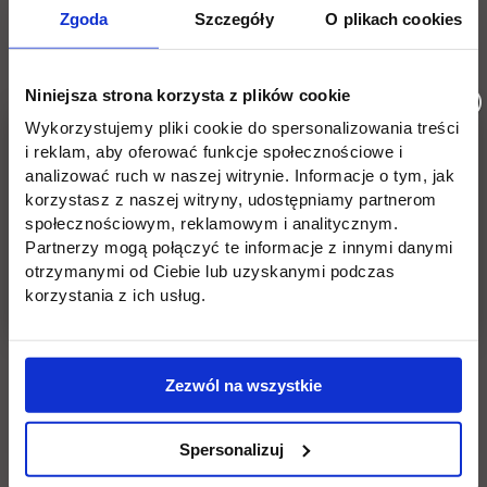
Zgoda
Szczegóły
O plikach cookies
na nowy rok akademicki 2022/2023.
Rekrutacja rozpocznie się w maju.
Niniejsza strona korzysta z plików cookie
Polskie Stowarzyszenie
Wykorzystujemy pliki cookie do spersonalizowania treści
i reklam, aby oferować funkcje społecznościowe i
link otw
Rzeczoznawców i Biegłych Sądowych
analizować ruch w naszej witrynie. Informacje o tym, jak
zajmuje się m.in.: promowaniem zawodu
korzystasz z naszej witryny, udostępniamy partnerom
Rzeczoznawcy i Biegłego Sądowego,
społecznościowym, reklamowym i analitycznym.
Partnerzy mogą połączyć te informacje z innymi danymi
tworzeniem nowych specjalizacji
otrzymanymi od Ciebie lub uzyskanymi podczas
rzeczoznawców oraz promowaniem
korzystania z ich usług.
działania na rzecz wymiany informacji w
zakresie nauki, techniki oraz zagadnień
Zezwól na wszystkie
gospodarczych i społecznych.
Spersonalizuj