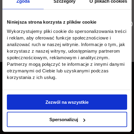
Zgoda
Szczegóły
O plikach cookies
Niniejsza strona korzysta z plików cookie
Wykorzystujemy pliki cookie do spersonalizowania treści
i reklam, aby oferować funkcje społecznościowe i
Wróć
analizować ruch w naszej witrynie. Informacje o tym, jak
korzystasz z naszej witryny, udostępniamy partnerom
społecznościowym, reklamowym i analitycznym.
Partnerzy mogą połączyć te informacje z innymi danymi
Pomiń
Edukacja
Student
Informacje w stopce
otrzymanymi od Ciebie lub uzyskanymi podczas
stopkę
korzystania z ich usług.
Licencjackie
Wirtualna uczelnia
Inżynierskie
Dziekanat
Zezwól na wszystkie
Magisterskie
Biblioteka
Podyplomowe
Stypendia
Spersonalizuj
Płońsk
Opłaty