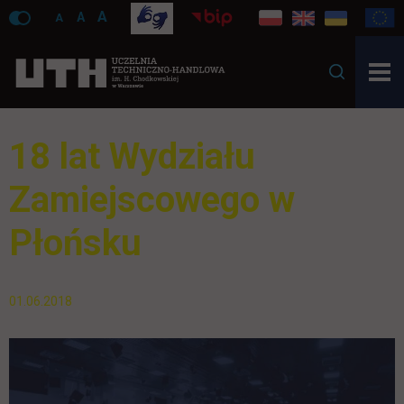
A
A
A
18 lat Wydziału
Zamiejscowego w
Płońsku
01.06.2018