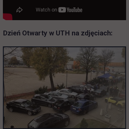
Dzień Otwarty w UTH na zdjęciach:
Pomiń galerię