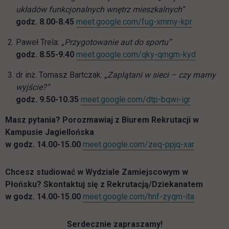
układów funkcjonalnych wnętrz mieszkalnych”
link otwie
godz. 8.00-8.45
meet.google.com/fug-xmmy-kpr
Paweł Trela:
„Przygotowanie aut do sportu”
link otwi
godz. 8.55-9.40
meet.google.com/qky-qmgm-kyd
dr inż. Tomasz Bartczak:
„Zaplątani w sieci – czy mamy
wyjście?”
link otwier
godz. 9.50-10.35
meet.google.com/dtp-bqwi-igr
Masz pytania? Porozmawiaj z Biurem Rekrutacji w
Kampusie Jagiellońska
link otwie
w godz. 14.00-15.00
meet.google.com/zeq-ppjq-xar
Chcesz studiować w Wydziale Zamiejscowym w
Płońsku? Skontaktuj się z Rekrutacją/Dziekanatem
link otwie
w godz. 14.00-15.00
meet.google.com/hnf-zyqm-ita
Serdecznie zapraszamy!