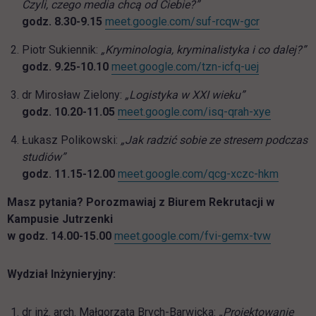
Czyli, czego media chcą od Ciebie?”
link otwier
godz. 8.30-9.15
meet.google.com/suf-rcqw-gcr
Piotr Sukiennik:
„Kryminologia, kryminalistyka i co dalej?”
link otwier
godz. 9.25-10.10
meet.google.com/tzn-icfq-uej
dr Mirosław Zielony:
„Logistyka w XXI wieku”
link otwi
godz. 10.20-11.05
meet.google.com/isq-qrah-xye
Łukasz Polikowski:
„Jak radzić sobie ze stresem podczas
studiów”
link ot
godz. 11.15-12.00
meet.google.com/qcg-xczc-hkm
Masz pytania? Porozmawiaj z Biurem Rekrutacji w
Kampusie Jutrzenki
link otwi
w godz. 14.00-15.00
meet.google.com/fvi-gemx-tvw
Wydział Inżynieryjny:
dr inż. arch. Małgorzata Brych-Barwicka:
„Projektowanie