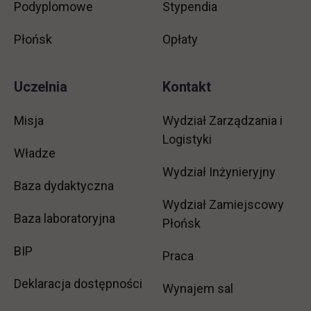
Podyplomowe
Stypendia
Płońsk
Opłaty
Uczelnia
Kontakt
Misja
Wydział Zarządzania i
Logistyki
Władze
Wydział Inżynieryjny
Baza dydaktyczna
Wydział Zamiejscowy
Baza laboratoryjna
Płońsk
link otwiera się w nowej karcie
BIP
link otwiera się w no
Praca
Deklaracja dostępności
Wynajem sal