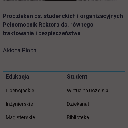
Prodziekan ds. studenckich i organizacyjnych
Pełnomocnik Rektora ds. równego
traktowania i bezpieczeństwa
Aldona Ploch
Pomiń
Edukacja
Student
Informacje w stopce
stopkę
Licencjackie
Wirtualna uczelnia
Inżynierskie
Dziekanat
Magisterskie
Biblioteka