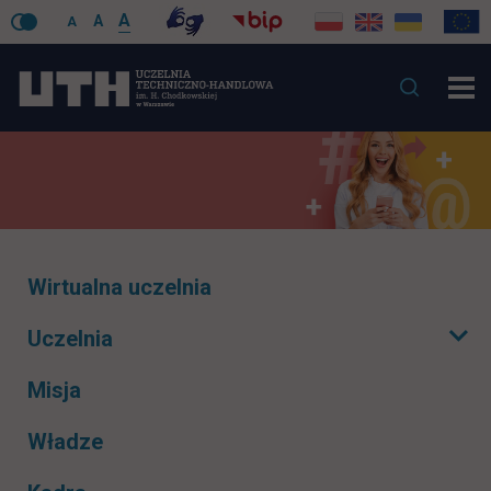
A
A
A
Pomiń
Wirtualna uczelnia
nawigacje
Uczelnia
Rozwiń podmenu
Misja
Władze