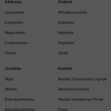
Pomiń
Edukacja
Student
Informacje w stopce
stopkę
Licencjackie
Wirtualna uczelnia
Inżynierskie
Dziekanat
Magisterskie
Biblioteka
Podyplomowe
Stypendia
Płońsk
Opłaty
Uczelnia
Kontakt
Misja
Wydział Zarządzania i Logistyki
Władze
Wydział Inżynieryjny
Baza dydaktyczna
Wydział Zamiejscowy Płońsk
link otwiera się w nowej karc
Baza laboratoryjna
Praca