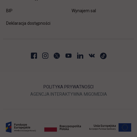
link otwiera się w nowej karcie
BIP
Wynajem sal
Deklaracja dostępności
POLITYKA PRYWATNOŚCI
LINK OTWIERA SIĘ W NOWEJ
LINK OTWIERA 
AGENCJA INTERAKTYWNA
MIGOMEDIA