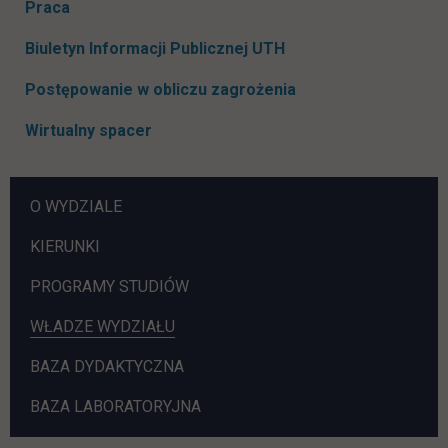
Rozwiń podmenu
Praca
link otwiera się w now
Biuletyn Informacji Publicznej UTH
Postępowanie w obliczu zagrożenia
Wirtualny spacer
POMIŃ
O WYDZIALE
NAWIGACJE
KIERUNKI
LINK OTWIERA SIĘ W NOWEJ KARC
PROGRAMY STUDIÓW
WŁADZE WYDZIAŁU
BAZA DYDAKTYCZNA
BAZA LABORATORYJNA