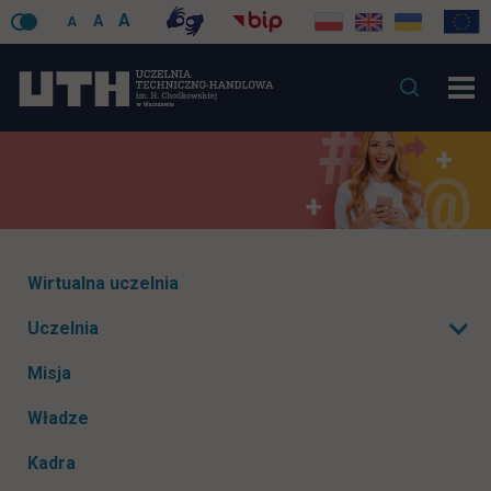
A
A
A
Pomiń
Wirtualna uczelnia
nawigacje
Uczelnia
Rozwiń podmenu
Misja
Władze
Kadra