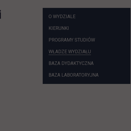
i
POMIŃ
O WYDZIALE
NAWIGACJE
KIERUNKI
LINK OTWIERA S
PROGRAMY STUDIÓW
WŁADZE WYDZIAŁU
BAZA DYDAKTYCZNA
BAZA LABORATORYJNA