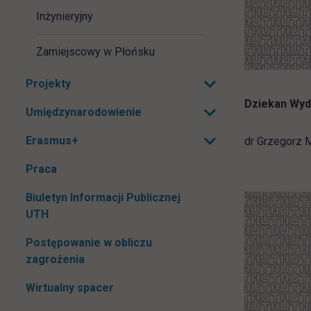
Inżynieryjny
Zamiejscowy w Płońsku
Projekty
Rozwiń podmenu
Dziekan Wydz
Umiędzynarodowienie
Rozwiń podmenu
Erasmus+
dr Grzegorz 
Rozwiń podmenu
Praca
Biuletyn Informacji Publicznej
link otwiera się w nowej karcie
UTH
Postępowanie w obliczu
zagrożenia
Wirtualny spacer