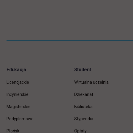
Pomiń
Informacje w stopce
stopkę
Edukacja
Student
Licencjackie
Wirtualna uczelnia
Inżynierskie
Dziekanat
Magisterskie
Biblioteka
Podyplomowe
Stypendia
Płońsk
Opłaty