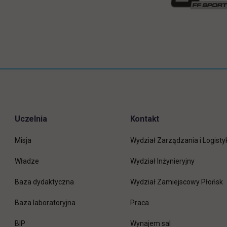
Uczelnia
Kontakt
Misja
Wydział Zarządzania i Logisty
Władze
Wydział Inżynieryjny
Baza dydaktyczna
Wydział Zamiejscowy Płońsk
link otwiera się w nowej 
Baza laboratoryjna
Praca
link otwiera się w nowej karcie
BIP
Wynajem sal