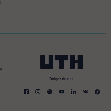
ki
karcie