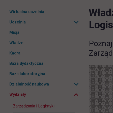
Władz
Pomiń
Wirtualna uczelnia
nawigacje
Logis
Uczelnia
Rozwiń podmenu
Misja
Poznaj
Władze
Zarząd
Kadra
Baza dydaktyczna
Baza laboratoryjna
Zwiń podmenu
Działalność naukowa
Rozwiń podmenu
Wydziały
Zarządzania i Logistyki