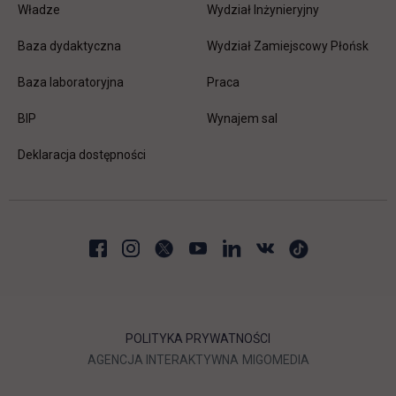
Władze
Wydział Inżynieryjny
Baza dydaktyczna
Wydział Zamiejscowy Płońsk
link otwiera się w nowej karc
Baza laboratoryjna
Praca
link otwiera się w nowej karcie
BIP
Wynajem sal
Deklaracja dostępności
POLITYKA PRYWATNOŚCI
LINK OTWIERA SIĘ W NOWEJ
LINK OTWIERA 
AGENCJA INTERAKTYWNA
MIGOMEDIA