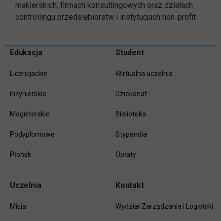
maklerskich, firmach konsultingowych oraz działach
controllingu przedsiębiorstw i instytucjach non-profit
Pomiń
Edukacja
Student
Informacje w stopce
stopkę
Licencjackie
Wirtualna uczelnia
Inżynierskie
Dziekanat
Magisterskie
Biblioteka
Podyplomowe
Stypendia
Płońsk
Opłaty
Uczelnia
Kontakt
Misja
Wydział Zarządzania i Logistyki