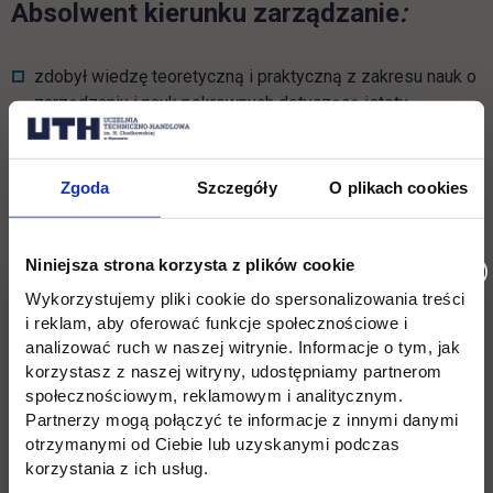
Absolwent kierunku zarządzanie
:
zdobył wiedzę teoretyczną i praktyczną z zakresu nauk o
zarządzaniu i nauk pokrewnych dotyczącą istoty,
prawidłowości oraz problemów funkcjonowania
organizacji – przedsiębiorstw, instytucji publicznych na
konkurencyjnym rynku
Zgoda
Szczegóły
O plikach cookies
ma umiejętności rozpoznawania, diagnozowania i
rozwiązywania problemów gospodarowania zasobami
Niniejsza strona korzysta z plików cookie
ludzkimi, rzeczowymi, finansowymi i informacjami
Wykorzystujemy pliki cookie do spersonalizowania treści
jest przygotowany do realizacji podstawowych funkcji
i reklam, aby oferować funkcje społecznościowe i
analizować ruch w naszej witrynie. Informacje o tym, jak
zarządzania procesami, przedsięwzięciami w organizacji
korzystasz z naszej witryny, udostępniamy partnerom
o charakterze gospodarczym i administracyjnym
społecznościowym, reklamowym i analitycznym.
posiada umiejętności skutecznego komunikowania się,
Partnerzy mogą połączyć te informacje z innymi danymi
otrzymanymi od Ciebie lub uzyskanymi podczas
argumentowania, negocjowania i przekonywania
korzystania z ich usług.
rozumie specyfikę funkcjonowania instrumentów rynku