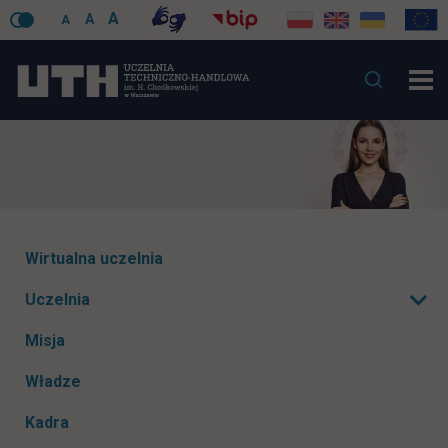
A
A
A
Pomiń
Wirtualna uczelnia
nawigacje
Uczelnia
Rozwiń podmenu
Misja
Władze
Kadra