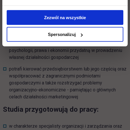
finansowego i transportowego
Zezwól na wszystkie
umie analizować główne zjawiska gospodarcze oraz
sytuację ekonomiczno-finansową podmiotów
gospodarczych, publicznych i samorządowych
Spersonalizuj
zdobył wiedzę z zakresu nauk społecznych, podstaw
psychologii, prawa i ekonomii przydatną w prowadzeniu
własnej działalności gospodarczej
potrafi kierować przedsiębiorstwem lub jego częścią oraz
współpracować z zagranicznymi podmiotami
gospodarczymi a także rozstrzygać problemy
organizacyjno-ekonomiczne - pamiętając o głównych
celach działalności marketingowej
Studia przygotowują do pracy:
w charakterze specjalisty organizacji i zarządzania oraz