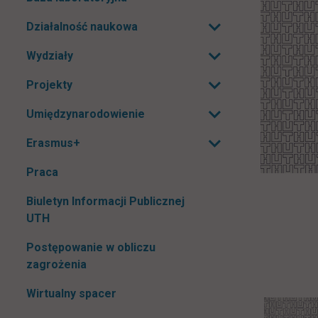
Działalność naukowa
Rozwiń podmenu
Wydziały
Rozwiń podmenu
Projekty
Rozwiń podmenu
Umiędzynarodowienie
Rozwiń podmenu
Erasmus+
Rozwiń podmenu
Praca
Biuletyn Informacji Publicznej
link otwiera się w nowej karcie
UTH
Postępowanie w obliczu
zagrożenia
Wirtualny spacer