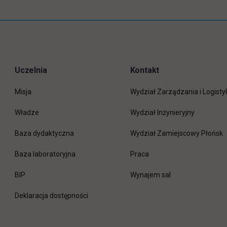
Uczelnia
Kontakt
Misja
Wydział Zarządzania i Logisty
Władze
Wydział Inżynieryjny
Baza dydaktyczna
Wydział Zamiejscowy Płońsk
link otwiera się w nowej 
Baza laboratoryjna
Praca
link otwiera się w nowej karcie
BIP
Wynajem sal
Deklaracja dostępności