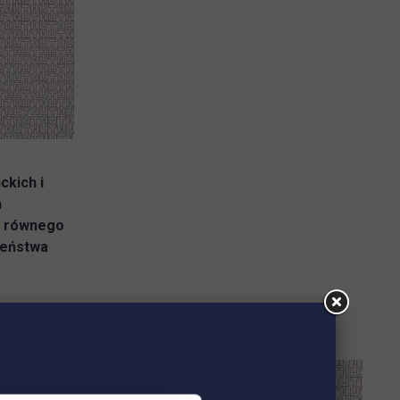
ckich i
h
. równego
zeństwa