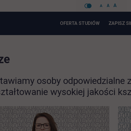
A
A
A
Pomiń
nawigacje
OFERTA STUDIÓW
ZAPISZ SI
ze
tawiamy osoby odpowiedzialne za
ształtowanie wysokiej jakości ks