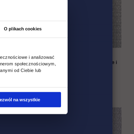
O plikach cookies
ołecznościowe i analizować
Zarządzanie
Prodziekan ds. kierunku Finanse i
artnerom społecznościowym,
rachunkowość
anymi od Ciebie lub
k
dr Jarosław Wedler
ezwól na wszystkie