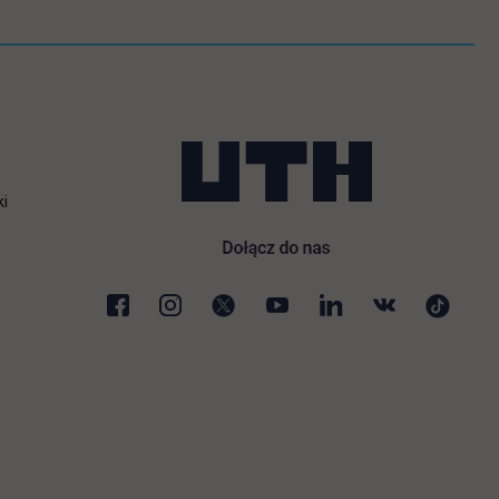
ki
karcie