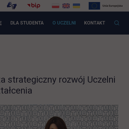
LINK OTWIERA SIĘ W NOWEJ KARCIE
Ę
DLA STUDENTA
O UCZELNI
KONTAKT
 strategiczny rozwój Uczelni
ztałcenia