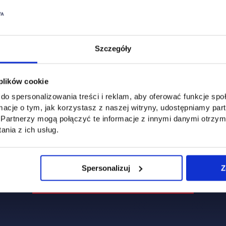
Szczegóły
 plików cookie
do spersonalizowania treści i reklam, aby oferować funkcje sp
dziekan ds. kierunku
Prodziekan ds. kierunku 
ormacje o tym, jak korzystasz z naszej witryny, udostępniamy p
eczeństwo wewnętrzne
Partnerzy mogą połączyć te informacje z innymi danymi otrzym
nia z ich usług.
dr Greta Kanowni
 inż. Tomasz Balcerzak
Spersonalizuj
Z