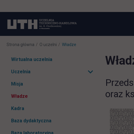
Strona główna
O uczelni
Władze
Wład
Pomiń
Wirtualna uczelnia
nawigacje
Uczelnia
Rozwiń podmenu
Przeds
Misja
oraz k
Władze
Kadra
Baza dydaktyczna
Baza laboratoryjna