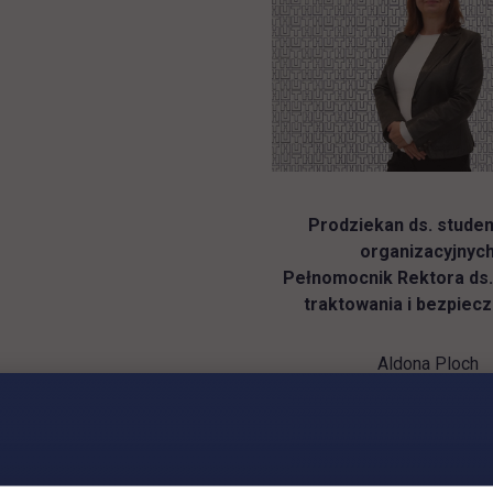
Prodziekan ds. studen
organizacyjnyc
Pełnomocnik Rektora ds
traktowania i bezpiec
Aldona Ploch