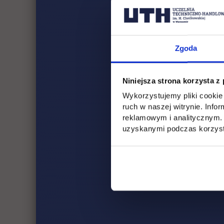
Zgoda
Niniejsza strona korzysta z
Wykorzystujemy pliki cookie 
Pro
ruch w naszej witrynie. Inf
Bezpi
reklamowym i analitycznym. 
uzyskanymi podczas korzysta
dr