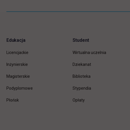
Pomiń
Informacje w stopce
stopkę
Edukacja
Student
Licencjackie
Wirtualna uczelnia
Inżynierskie
Dziekanat
Magisterskie
Biblioteka
Podyplomowe
Stypendia
Płońsk
Opłaty