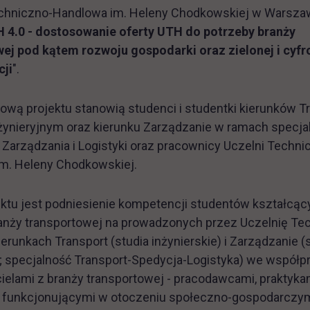
chniczno-Handlowa im. Heleny Chodkowskiej w Warszawi
 4.0 - dostosowanie oferty UTH do potrzeby branży
ej pod kątem rozwoju gospodarki oraz zielonej i cyfr
cji
".
ową projektu stanowią studenci i studentki kierunków T
żynieryjnym oraz kierunku Zarządzanie w ramach specja
 Zarządzania i Logistyki oraz pracownicy Uczelni Techni
m. Heleny Chodkowskiej.
ktu jest podniesienie kompetencji studentów kształcąc
anży transportowej na prowadzonych przez Uczelnię Te
erunkach Transport (studia inżynierskie) i Zarządzanie (
e; specjalność Transport-Spedycja-Logistyka) we współp
ielami z branży transportowej - pracodawcami, praktykam
 funkcjonującymi w otoczeniu społeczno-gospodarczy