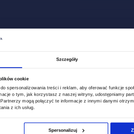
szawa,
 nadawczej e-puap Ministerstwa Funduszy i Polityki Regio
 Centrum Badań i Rozwoju.
H 4.0 - dostosowanie oferty UTH do potrzeb branży tran
ozwoju gospodarki oraz zielonej i cyfrowej transformacj
Szczegóły
nie w kwocie 5 050 845,26 zł
, wartość wydatków kwali
 zł.
 plików cookie
do spersonalizowania treści i reklam, aby oferować funkcje sp
t współfinansowany z Unii Europejskiej w ramach Euro
ormacje o tym, jak korzystasz z naszej witryny, udostępniamy p
połecznego Plus.
Partnerzy mogą połączyć te informacje z innymi danymi otrzym
nia z ich usług.
ia projektu
Spersonalizuj
Z