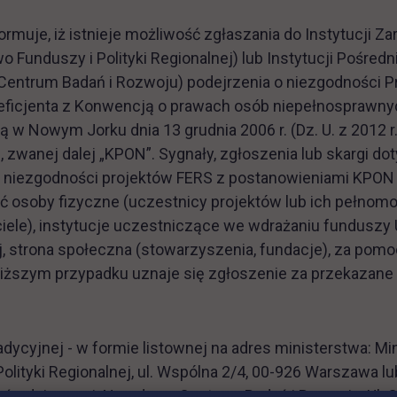
ormuje, iż istnieje możliwość zgłaszania do Instytucji Z
o Funduszy i Polityki Regionalnej) lub Instytucji Pośred
entrum Badań i Rozwoju) podejrzenia o niezgodności Pr
eficjenta z Konwencją o prawach osób niepełnosprawny
 w Nowym Jorku dnia 13 grudnia 2006 r. (Dz. U. z 2012 r.
), zwanej dalej „KPON”. Sygnały, zgłoszenia lub skargi d
a niezgodności projektów FERS z postanowieniami KPO
 osoby fizyczne (uczestnicy projektów lub ich pełnomo
iele), instytucje uczestniczące we wdrażaniu funduszy 
j, strona społeczna (stowarzyszenia, fundacje), za pom
ższym przypadku uznaje się zgłoszenie za przekazane
adycyjnej - w formie listownej na adres ministerstwa: Mi
olityki Regionalnej, ul. Wspólna 2/4, 00-926 Warszawa lu
Pośredniczącej: Narodowe Centrum Badań i Rozwoju, Ul. 