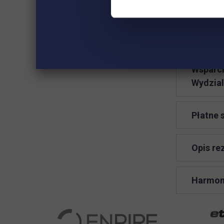
Wsparci
specjal
Zarządz
Wsparci
Wydzial
Płatne 
Opis re
Harmon