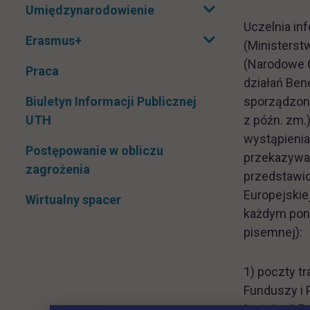
Umiędzynarodowienie
Rozwiń podmenu
Uczelnia inf
Erasmus+
(Ministerstw
Rozwiń podmenu
(Narodowe C
Praca
działań Ben
Biuletyn Informacji Publicznej
sporządzoną
link otwiera się w nowej karcie
UTH
z późn. zm.
wystąpieni
Postępowanie w obliczu
przekazywać
zagrożenia
przedstawic
Europejskie
Wirtualny spacer
każdym poni
pisemnej):
1) poczty tr
Funduszy i P
Instytucji 