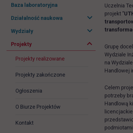
Baza laboratoryjna
Uczelnia Te
projekt "
UTH
Działalność naukowa
Rozwiń podmenu
transportow
Zwiń podmenu
transforma
Wydziały
Rozwiń podmenu
Projekty
Grupę docel
Wydziale In
Projekty realizowane
na Wydziale
Handlowej i
Projekty zakończone
Celem proje
Ogłoszenia
potrzeby br
Handlową ki
O Biurze Projektów
licencjacki
przedstawic
Kontakt
podmiotami