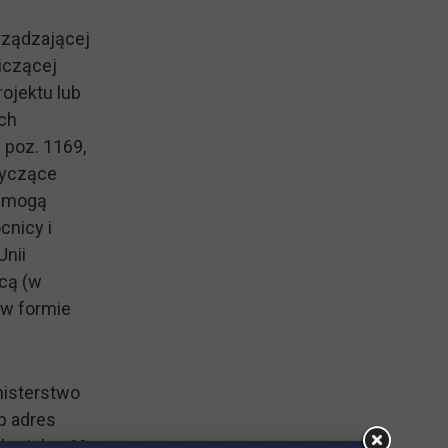
arządzającej
niczącej
ojektu lub
ch
 poz. 1169,
otyczące
N mogą
cnicy i
Unii
ocą (w
 w formie
nisterstwo
b adres
Chmielna 69,