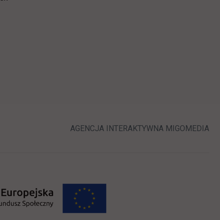
ej karcie
LINK OTWIERA 
LI
AGENCJA INTERAKTYWNA
MIGOMEDIA