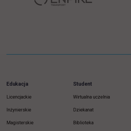
Informacje w stopce
Pomiń
stopkę
Edukacja
Student
Licencjackie
Wirtualna uczelnia
Inżynierskie
Dziekanat
Magisterskie
Biblioteka