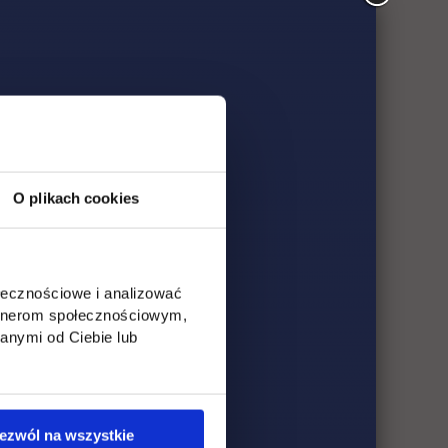
nalnej lub
sportowej
i” otrzymał
O plikach cookies
fikowalnych:
ołecznościowe i analizować
pejskiego
artnerom społecznościowym,
anymi od Ciebie lub
ezwól na wszystkie