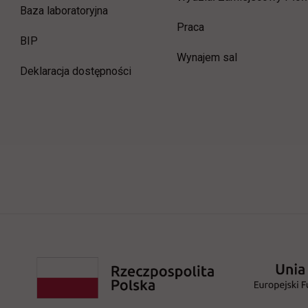
Baza laboratoryjna
link otwiera się w now
Praca
link otwiera się w nowej karcie
BIP
Wynajem sal
Deklaracja dostępności