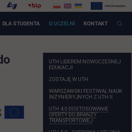
NK OTWIERA SIĘ W NOWEJ KARCIE
DLA STUDENTA
O UCZELNI
KONTAKT
do
POMIŃ
UTH LIDEREM NOWOCZESNEJ
NAWIGACJE
EDUKACJI
ZOSTAJĘ W UTH
WARSZAWSKI FESTIWAL NAUK
INŻYNIERYJNYCH Z UTH II
UTH 4.0 DOSTOSOWANIE
OFERTY DO BRANŻY
TRANSPORTOWEJ