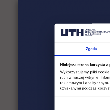
00-801 War
2) skrzynki
Narodowego
Projekt „UT
pod kątem r
Zgoda
dofinansowa
5 207 835,26
Niniejsza strona korzysta z
Wykorzystujemy pliki cookie 
Projekt jes
ruch w naszej witrynie. Inf
Funduszu S
reklamowym i analitycznym. 
uzyskanymi podczas korzysta
Założen