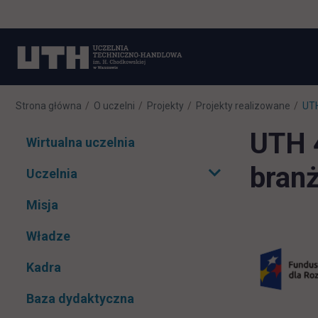
Strona główna
O uczelni
Projekty
Projekty realizowane
UTH
UTH 
Pomiń
Wirtualna uczelnia
nawigacje
branż
Uczelnia
Rozwiń podmenu
Misja
Władze
Kadra
Baza dydaktyczna