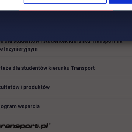
e dla studentów i studentek kierunku Zarządzanie,
ność Transport-Spedycja-Logistyka na Wydziale
ania i Logistyki
e dla studentów i studentek kierunku Transport na
e Inżynieryjnym
staże dla studentów kierunku Transport
zultatów i produktów
ogram wsparcia