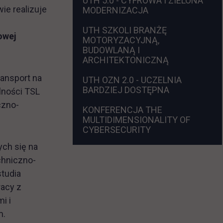
UTH 5.0 - CYFROWA I ZIELONA
e realizuje
MODERNIZACJA
UTH SZKOLI BRANŻĘ
owej
MOTORYZACYJNĄ,
BUDOWLANĄ I
ARCHITEKTONICZNĄ
ransport na
UTH OZN 2.0 - UCZELNIA
BARDZIEJ DOSTĘPNA
lności TSL
czno-
KONFERENCJA
THE
MULTIDIMENSIONALITY OF
CYBERSECURITY
ych się na
chniczno-
studia
racy z
i i
m.