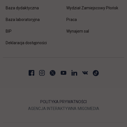
Baza dydaktyczna
Wydział Zamiejscowy Płońsk
link otwiera się w nowej karc
Baza laboratoryjna
Praca
link otwiera się w nowej karcie
BIP
Wynajem sal
Deklaracja dostępności
POLITYKA PRYWATNOŚCI
LINK OTWIERA SIĘ W NOWEJ
LINK OTWIERA 
AGENCJA INTERAKTYWNA
MIGOMEDIA