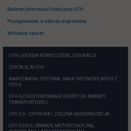
link otwiera się w now
Biuletyn Informacji Publicznej UTH
Postępowanie w obliczu zagrożenia
Wirtualny spacer
POMIŃ
UTH LIDEREM NOWOCZESNEJ EDUKACJI
NAWIGACJE
ZOSTAJĘ W UTH
WARSZAWSKI FESTIWAL NAUK INŻYNIERYJNYCH Z
UTH II
UTH 4.0 DOSTOSOWANIE OFERTY DO BRANŻY
TRANSPORTOWEJ
UTH 5.0 - CYFROWA I ZIELONA MODERNIZACJA
UTH SZKOLI BRANŻĘ MOTORYZACYJNĄ,