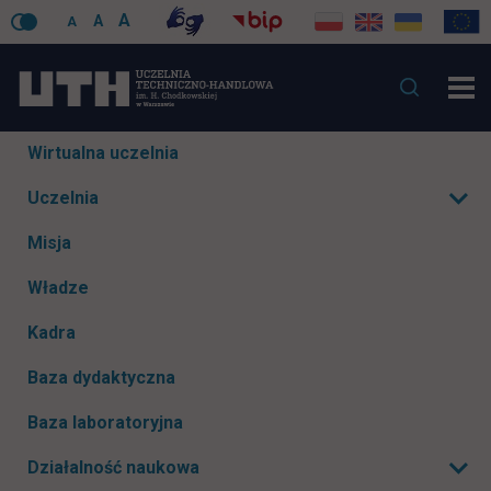
A
A
A
Pomiń
Wirtualna uczelnia
nawigacje
Uczelnia
Rozwiń podmenu
Misja
Władze
Kadra
Baza dydaktyczna
Baza laboratoryjna
Działalność naukowa