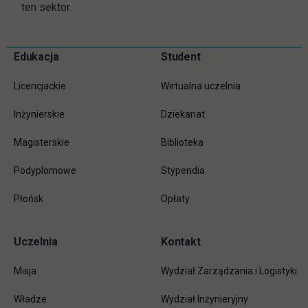
ten sektor.
Pomiń
Edukacja
Student
Informacje w stopce
stopkę
Licencjackie
Wirtualna uczelnia
Inżynierskie
Dziekanat
Magisterskie
Biblioteka
Podyplomowe
Stypendia
Płońsk
Opłaty
Uczelnia
Kontakt
Misja
Wydział Zarządzania i Logistyki
Władze
Wydział Inżynieryjny