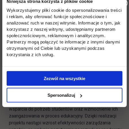
Niniejsza strona korzysta z plików cookie
UTH OzN 2.0 - Uczelnia bardziej dostępna
Wykorzystujemy pliki cookie do spersonalizowania treści
Celem projektu jest zapewnienie osobom ze
i reklam, aby oferować funkcje społecznościowe i
szczególnymi potrzebami (OzSP), w tym osobom z
analizować ruch w naszej witrynie. Informacje o tym, jak
niepełnosprawnościami (OzN), możliwości skorzystania z
korzystasz z naszej witryny, udostępniamy partnerom
oferty Uczelni Techniczno-Handlowej im. H. Chodkowskiej
społecznościowym, reklamowym i analitycznym.
Partnerzy mogą połączyć te informacje z innymi danymi
(UTH) poprzez rozwinięcie stabilnej i sprawnej struktury
otrzymanymi od Ciebie lub uzyskanymi podczas
wsparcia, która będzie gwarantować świadczenie usług na
korzystania z ich usług.
każdym etapie związanym ze studiami.
Zostaję w UTH
Celem projektu jest zminimalizowanie zjawiska
Zezwól na wszystkie
przedwczesnego kończenia nauki wśród studentów i
studentek UTH poprzez wdrożenie systemowych
rozwiązań przeciwdziałających zjawisku drop-outu
Spersonalizuj
zwiększających efektywność kształcenia, dostosowanie
wsparcia do potrzeb studentów oraz wzmocnienie ich
zaangażowania w proces edukacyjny. Dzięki realizacji
projektu nastąpi wzrost efektywności zarządzania