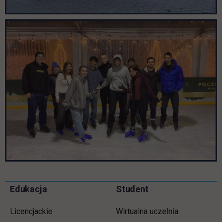
Informacje w stopce
Pomiń
Edukacja
Student
stopkę
Licencjackie
Wirtualna uczelnia