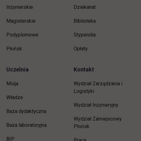
Inżynierskie
Dziekanat
Magisterskie
Biblioteka
Podyplomowe
Stypendia
Płońsk
Opłaty
Uczelnia
Kontakt
Misja
Wydział Zarządzania i
Logistyki
Władze
Wydział Inżynieryjny
Baza dydaktyczna
Wydział Zamiejscowy
Baza laboratoryjna
Płońsk
link otwiera się w nowej karcie
BIP
link otwiera się w nowej 
Praca