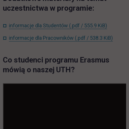
uczestnictwa w programie:
link otwi
informacje dla Studentów
(.pdf / 555.9 KiB)
link ot
informacje dla Pracowników
(.pdf / 538.3 KiB)
Co studenci programu Erasmus
mówią o naszej UTH?