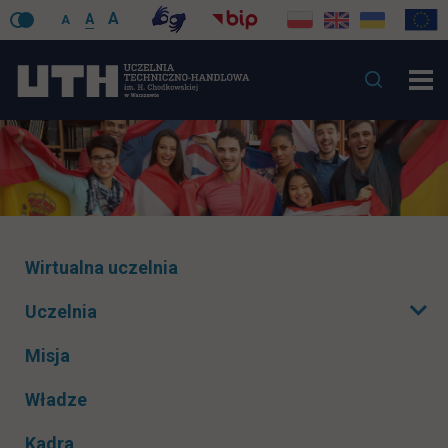
A
A
A
Pomiń
Wirtualna uczelnia
nawigacje
Uczelnia
Rozwiń podmenu
Misja
Władze
Kadra