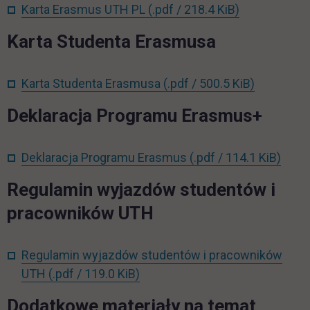
link otwiera 
Karta Erasmus UTH PL
(.pdf / 218.4 KiB)
Karta Studenta Erasmusa
link otwie
Karta Studenta Erasmusa
(.pdf / 500.5 KiB)
Deklaracja Programu Erasmus+
link 
Deklaracja Programu Erasmus
(.pdf / 114.1 KiB)
Regulamin wyjazdów studentów i
pracowników UTH
Regulamin wyjazdów studentów i pracowników
link otwiera się w nowej karcie
UTH
(.pdf / 119.0 KiB)
Dodatkowe materiały na temat