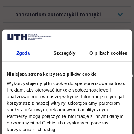
Laboratorium automatyki i robotyki
Laboratorium sieci komputerowych
Laboratorium fizyki
Zgoda
Szczegóły
O plikach cookies
Laboratorium metrologii
Niniejsza strona korzysta z plików cookie
Wykorzystujemy pliki cookie do spersonalizowania treści
i reklam, aby oferować funkcje społecznościowe i
Laboratorium chemii budowlanej
analizować ruch w naszej witrynie. Informacje o tym, jak
korzystasz z naszej witryny, udostępniamy partnerom
społecznościowym, reklamowym i analitycznym.
Laboratorium ochrony środowiska
Partnerzy mogą połączyć te informacje z innymi danymi
otrzymanymi od Ciebie lub uzyskanymi podczas
korzystania z ich usług.
Laboratorium mechaniki gruntów