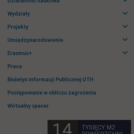
Działalność naukowa
Rozwiń podmenu
Wydziały
Rozwiń podmenu
Projekty
Rozwiń podmenu
Umiędzynarodowienie
Rozwiń podmenu
Erasmus+
Rozwiń podmenu
Praca
link otwiera się
Biuletyn Informacji Publicznej UTH
Postępowanie w obliczu zagrożenia
Wirtualny spacer
14
TYSIĘCY M2
POWIERZCHNI