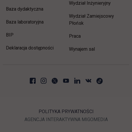
Wydział Inżynieryjny
Baza dydaktyczna
Wydział Zamiejscowy
Baza laboratoryjna
Płońsk
link otwiera się w nowej karcie
BIP
link otwiera się w nowej 
Praca
Deklaracja dostępności
Wynajem sal
POLITYKA PRYWATNOŚCI
LINK OTWIERA SIĘ W N
LINK OTWI
AGENCJA INTERAKTYWNA
MIGOMEDIA