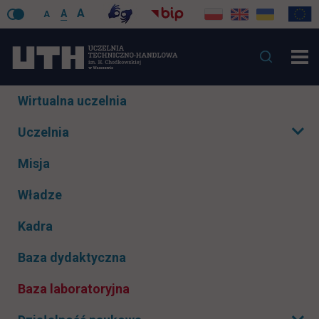
A
A
A
Pomiń
Wirtualna uczelnia
nawigacje
Uczelnia
Rozwiń podmenu
Misja
Władze
Kadra
Baza dydaktyczna
Baza laboratoryjna