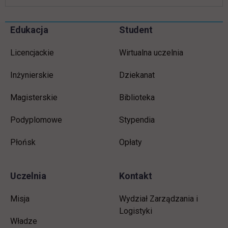
Informacje w stopce
Pomiń
Edukacja
Student
stopkę
Licencjackie
Wirtualna uczelnia
Inżynierskie
Dziekanat
Magisterskie
Biblioteka
Podyplomowe
Stypendia
Płońsk
Opłaty
Uczelnia
Kontakt
Misja
Wydział Zarządzania i
Logistyki
Władze