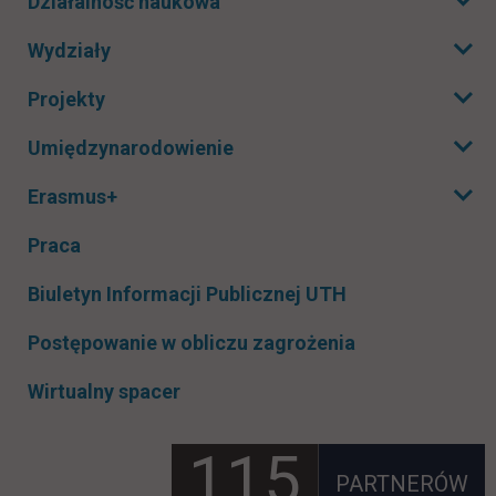
Działalność naukowa
Rozwiń podmenu
Wydziały
Rozwiń podmenu
Projekty
Rozwiń podmenu
Umiędzynarodowienie
Rozwiń podmenu
Erasmus+
Rozwiń podmenu
Praca
link otwiera się
Biuletyn Informacji Publicznej UTH
Postępowanie w obliczu zagrożenia
Wirtualny spacer
115
PARTNERÓW