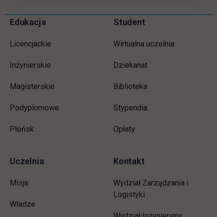
Informacje w stopce
Pomiń
Edukacja
Student
stopkę
Licencjackie
Wirtualna uczelnia
Inżynierskie
Dziekanat
Magisterskie
Biblioteka
Podyplomowe
Stypendia
Płońsk
Opłaty
Uczelnia
Kontakt
Misja
Wydział Zarządzania i
Logistyki
Władze
Wydział Inżynieryjny