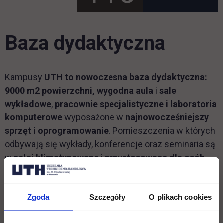
Baza dydaktyczna
Kampusy
UTH to nowoczesna baza dydaktyczna:
9000 m2 powierzchni, wygodna aula
i
sale
wykładowe
,
pracownie specjalistyczne i laboratoria
komputerowe
wyposażone w
najnowocześniejszy
sprzęt i oprogramowanie
. Pomieszczenia w których
odbywają się wykłady, konferencje oraz seminaria są
w pełni klimatyzowane
i
przystosowane dla osób
niepełnosprawnych
. Studiujący mają do dyspozycji
bibliotekę oraz czytelnię w dwóch kampusach
Zgoda
Szczegóły
O plikach cookies
wyposażone w
elektroniczne katalogi i bazy
danych
. Do dyspozycji studentów są również liczne