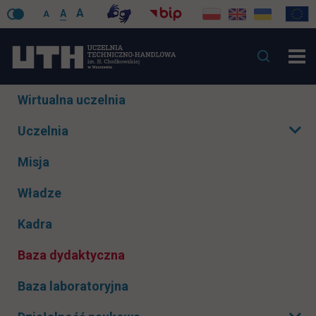
A
A
A
Pomiń
Wirtualna uczelnia
nawigacje
Uczelnia
Rozwiń podmenu
Misja
Władze
Kadra
Baza dydaktyczna
Baza laboratoryjna