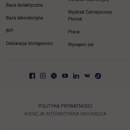
Baza dydaktyczna
Wydział Zamiejscowy
Baza laboratoryjna
Płońsk
link otwiera się w nowej karcie
BIP
link otwiera się w nowej 
Praca
Deklaracja dostępności
Wynajem sal
POLITYKA PRYWATNOŚCI
LINK OTWIERA SIĘ W N
LINK OTWI
AGENCJA INTERAKTYWNA
MIGOMEDIA