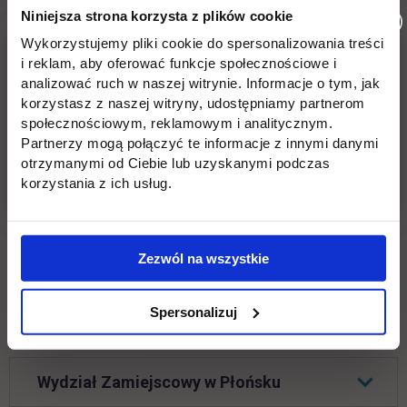
stanowiska komputerowe rozmieszczone w obiekcie
Niniejsza strona korzysta z plików cookie
oraz
dostęp do sieci bezprzewodowej
. W budynkach
Wykorzystujemy pliki cookie do spersonalizowania treści
znajdują się punkty kserograficzne. Studenci mają do
i reklam, aby oferować funkcje społecznościowe i
dyspozycji
strefy FOOD&CHILL
, gdzie mogą kupić
analizować ruch w naszej witrynie. Informacje o tym, jak
kanapki, dania obiadowe oraz słodycze, przekąski i
korzystasz z naszej witryny, udostępniamy partnerom
społecznościowym, reklamowym i analitycznym.
napoje, a także wypić kawę lub herbatę. Przed
Partnerzy mogą połączyć te informacje z innymi danymi
budynkami znajdują się
duże parkingi z
otrzymanymi od Ciebie lub uzyskanymi podczas
monitoringiem
, na których studenci mogą
korzystania z ich usług.
bezpiecznie pozostawić swoje samochody.
Zezwól na wszystkie
Kampus Jutrzenki
Spersonalizuj
Kampus Jagiellońska
Wydział Zamiejscowy w Płońsku